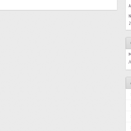
A
N
2
M
/