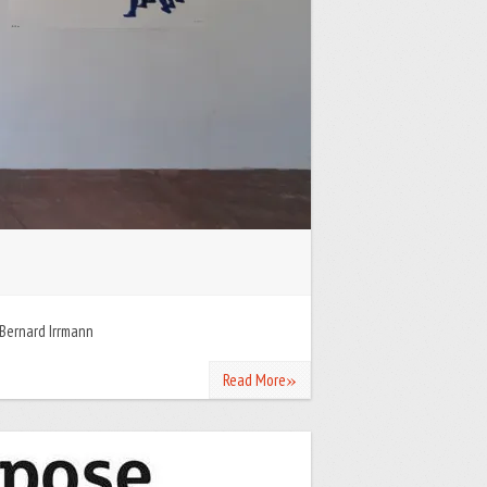
(c) Bernard Irrmann
»
Read More