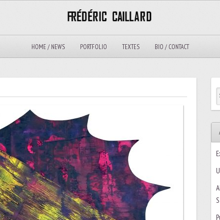
HOME / NEWS
PORTFOLIO
TEXTES
BIO / CONTACT
E
U
A
S
P