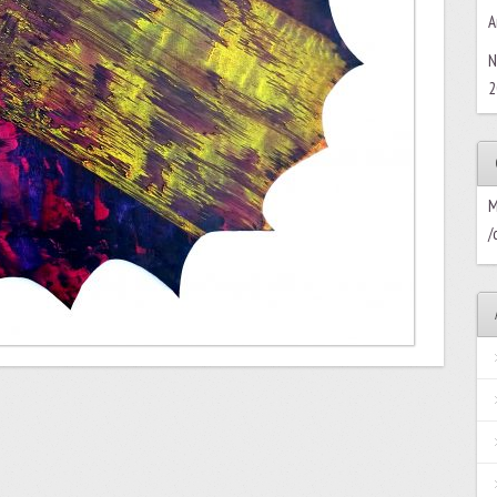
A
N
2
M
/